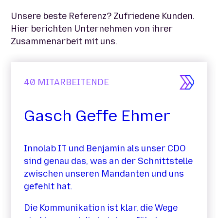
Unsere beste Referenz? Zufriedene Kunden.
Hier berichten Unternehmen von ihrer
Zusammenarbeit mit uns.
TARBEITENDE
5
MIT
sch Geffe Ehmer
Ost
Ste
ab IT und Benjamin als unser CDO
genau das, was an der Schnittstelle
Die Zu
chen unseren Mandanten und uns
können
lt hat.
stehen
Kanzle
ommunikation ist klar, die Wege
Das Te