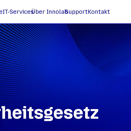
e
IT-Services
Über Innolab
Support
Kontakt
rheitsgesetz